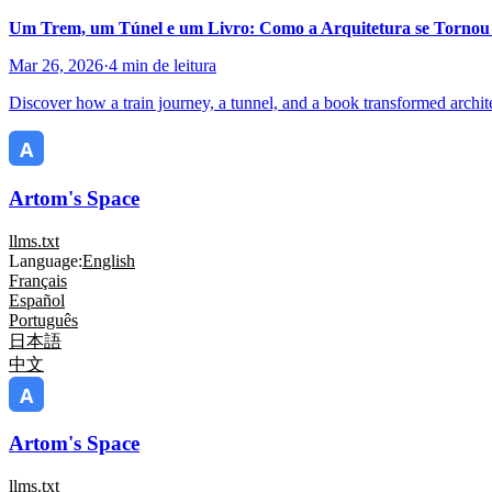
Um Trem, um Túnel e um Livro: Como a Arquitetura se Torno
Mar 26, 2026
·
4 min de leitura
Discover how a train journey, a tunnel, and a book transformed archit
Artom's Space
llms.txt
Language:
English
Français
Español
Português
日本語
中文
Artom's Space
llms.txt