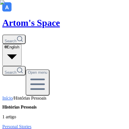
Artom's Space
Search
🌐
English
Search
Open menu
Início
/
Histórias Pessoais
Histórias Pessoais
1
artigo
Personal Stories